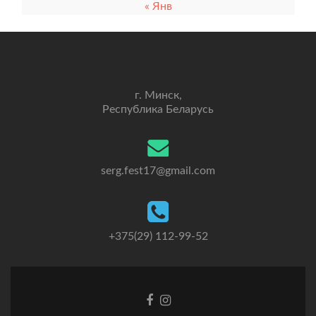
« Янв
г. Минск,
Республика Беларусь
serg.fest17@gmail.com
+375(29) 112-99-52
Facebook
Ссылка
ссылка
Instagram